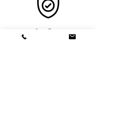
Compliance
Supporto per adempimenti normativi
inerenti all’attività di impresa, con
particolare riferimento al rispetto della
normativa sulla privacy
Proprietà intellettuale
Tutela del diritto d’autore, assistenza nella